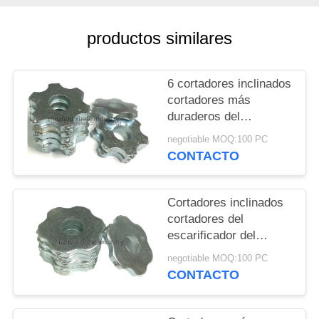
CASOS
productos similares
DE
TRABAJO
6 cortadores inclinados
cortadores más
duraderos del
SOLICITAR
escarificador del
UNA CITA
negotiable MOQ:100 PC
carburo de tungsteno
CONTACTO
de la estrella (TCT)
para la preparación
MAPA
superficial
Cortadores inclinados
DEL
cortadores del
SITIO
escarificador del
carburo de tungsteno
negotiable MOQ:100 PC
de 6 puntos (TCT) para
CONTACTO
POLÍTICAS
acanalar las calzadas
DE