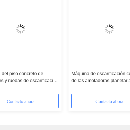
del piso concreto de
Máquina de escarificación c
s y ruedas de escarificación
de las amoladoras planetari
 para el retiro termoplástico
automotoras para el tratami
superficial
Contacto ahora
Contacto ahora