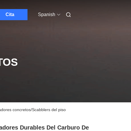
Cita
Spanish
TOS
adores concretos/Scabblers del piso
adores Durables Del Carburo De