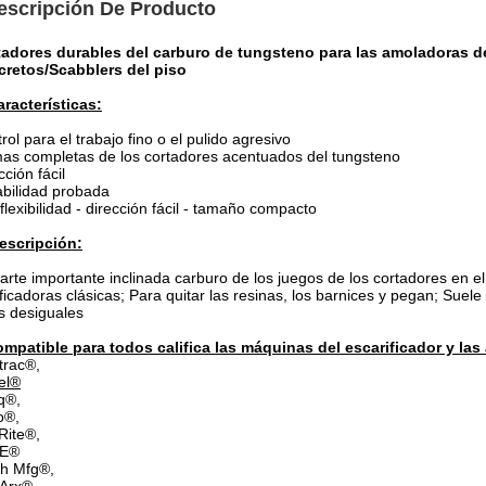
escripción De Producto
tadores durables del carburo de tungsteno para las amoladoras de
cretos/Scabblers del piso
aracterísticas:
rol para el trabajo fino o el pulido agresivo
s completas de los cortadores acentuados del tungsteno
cción fácil
bilidad probada
 flexibilidad - dirección fácil - tamaño compacto
escripción:
arte importante inclinada carburo de los juegos de los cortadores en el
ificadoras clásicas; Para quitar las resinas, los barnices y pegan; Suele
s desiguales
mpatible para todos califica las máquinas del escarificador y la
trac®,
el®
q®,
o®,
Rite®,
E®
th Mfg®,