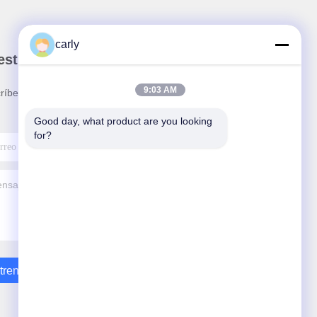
carly
stro boletín
9:03 AM
ríbete a nuestro boletín para obtener descuentos y
.
Good day, what product are you looking 
for?
trenos En Contacto Con