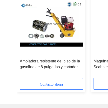
y
Amoladora resistente del piso de la
Máquina 
gasolina de 8 pulgadas y cortadores
Scabbler
o
de tambor reemplazables para los
el cortar
pisos industriales
Contacto ahora