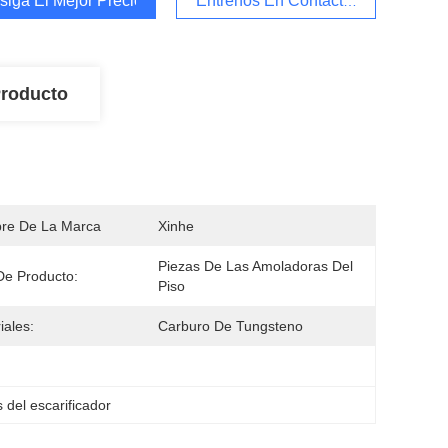
iga El Mejor Precio
Éntrenos En Contacto Con
Producto
re De La Marca
Xinhe
Piezas De Las Amoladoras Del 
De Producto:
Piso
iales:
Carburo De Tungsteno
 del escarificador