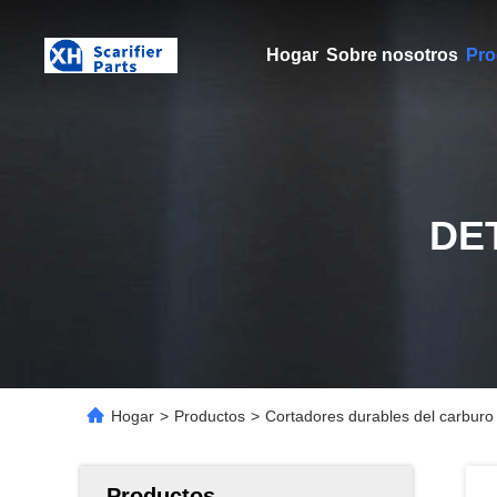
Hogar
Sobre nosotros
Pro
DE
Hogar
>
Productos
>
Cortadores durables del carburo 
Productos