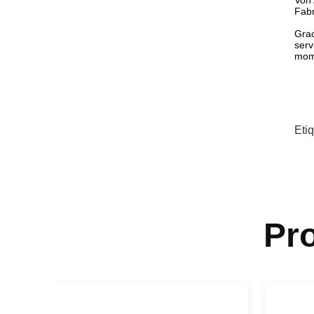
Von 
Fab
Grac
serv
mom
Eti
Pr