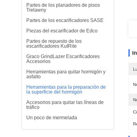
Partes de los planadores de pisos
Trelawny
Partes de los escarificadores SASE
Piezas del escarificador de Edco
Partes de repuesto de los
escarificadores KutRite
I
Graco GrindLazer Escarificadores
Accesorios
L
Herramientas para quitar hormigón y
asfalto
N
Herramientas para la preparación de
la superficie del hormigón
N
Accesorios para quitar las líneas de
tráfico
Ci
Un poco de mermelada
Re