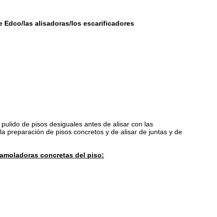
 Edco/las alisadoras/los escarificadores
 pulido de pisos desiguales antes de alisar con las
 la preparación de pisos concretos y de alisar de juntas y de
s amoladoras concretas del piso: