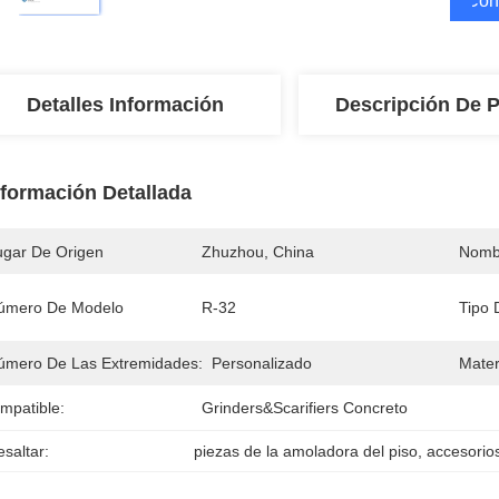
Cons
Detalles Información
Descripción De 
nformación Detallada
ugar De Origen
Zhuzhou, China
Nomb
úmero De Modelo
R-32
Tipo 
úmero De Las Extremidades:
Personalizado
Mater
mpatible:
Grinders&Scarifiers Concreto
saltar:
piezas de la amoladora del piso
, 
accesorios