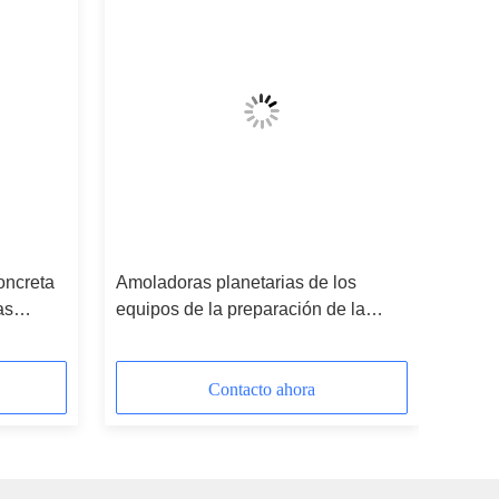
oncreta
Amoladoras planetarias de los
as
equipos de la preparación de la
ento
superficie de la gasolina de 8
pulgadas para la capa superficial y
acepillar
Contacto ahora