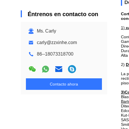
D
Éntrenos en contacto con
Cor
con
1)
c
Ms. Carly
Cont
Gama
carly@zzxinhe.com
Dire
Dura
86--18073318700
Alta
2)
D
La p
rect
piso
Contacto ahora
3)Co
Blas
Bart
Dite
Edc
Kut-
SAS
Smi