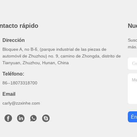
ntacto rápido
Nue
Dirección
Susc
más
Bloquee A, no B-6, (parque industrial de las piezas de
automóvil de Zhuzhou) no. 9, camino de Zhongda, distrito de
Tianyuan, Zhuzhou, Hunan, China
Teléfono:
86--18073318700
Email
carly@zzxinhe.com
Én