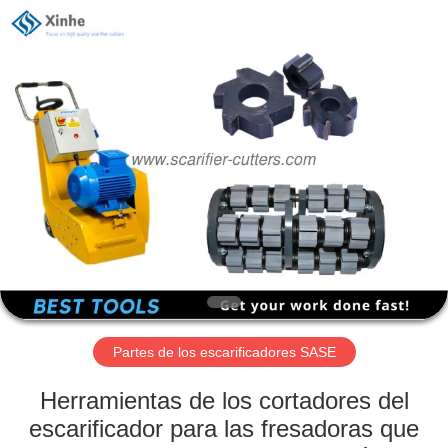
Zhuzhou
Xinhe
Industry
Co.,
Ltd..
All
Rights
Reserved.
EN
CASA
PRODUCTOS
LOS
VÍDEOS
SOBRE
Partes de los escarificadores SASE
NOSOTROS
Herramientas de los cortadores del
escarificador para las fresadoras que