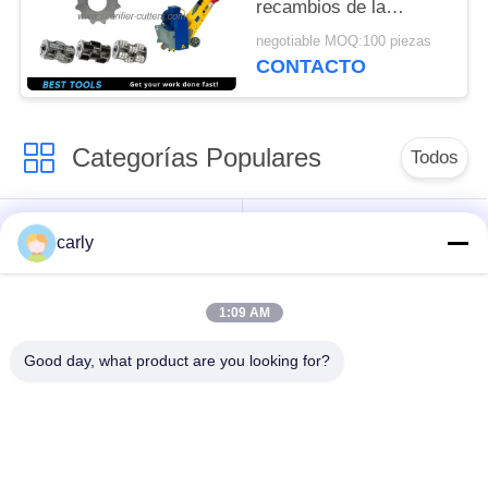
recambios de la
PRIVACIDAD
disposición del tambor
negotiable MOQ:100 piezas
de las alisadoras del
CONTACTO
piso de 10 pulgadas
200m m
Categorías Populares
Todos
Cortadores del
Escarificadores
carly
escarificador
tambor
1:09 AM
Los árboles y los
Cortadores de PCD
espaciadores
para escarificadores
Good day, what product are you looking for?
Las máquinas de
Accesorios para
fresado de carburo
escarificadores de
de Von Arx
hormigón Airtec