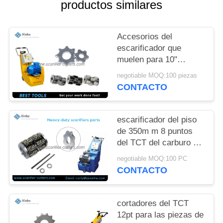
productos similares
CASOS
DE
Accesorios del
escarificador que
TRABAJO
muelen para 10"
equipos concretos de
negotiable MOQ:100 piezas
SOLICITAR
la preparación
CONTACTO
superficial del alquiler
UNA CITA
del tambor de las
alisadoras 200m m
escarificador del piso
MAPA
de 350m m 8 puntos
del TCT del carburo del
DEL
tambor del eje
negotiable MOQ:100 PC
SITIO
CONTACTO
POLÍTICAS
cortadores del TCT
DE
12pt para las piezas de