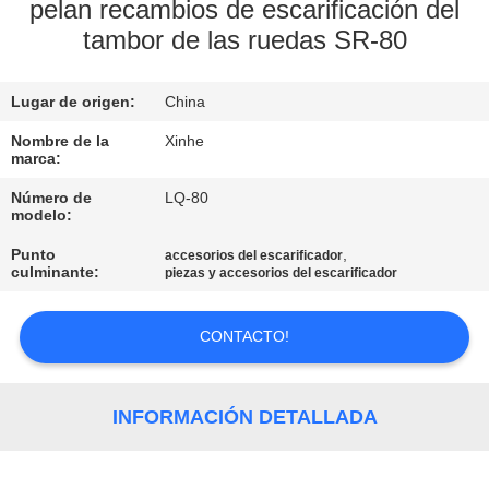
RECORRIDO
pelan recambios de escarificación del
tambor de las ruedas SR-80
POR
LA
Lugar de origen:
China
FÁBRICA
Nombre de la
Xinhe
marca:
CONTROL
Número de
LQ-80
DE
modelo:
CALIDAD
Punto
,
accesorios del escarificador
culminante:
piezas y accesorios del escarificador
CONTACTA
CONTACTO!
CON
NOSOTROS
INFORMACIÓN DETALLADA
NOTICIAS