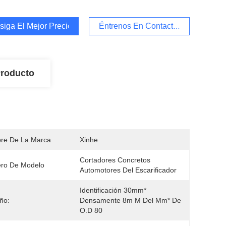
iga El Mejor Precio
Éntrenos En Contacto Con
Producto
re De La Marca
Xinhe
Cortadores Concretos 
ro De Modelo
Automotores Del Escarificador
Identificación 30mm* 
ño:
Densamente 8m M Del Mm* De 
O.D 80