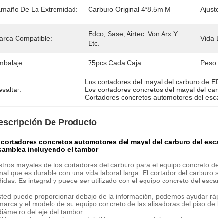
amaño De La Extremidad:
Carburo Original 4*8.5m M
Ajust
Edco, Sase, Airtec, Von Arx Y 
arca Compatible:
Vida 
Etc.
mbalaje:
75pcs Cada Caja
Peso 
Los cortadores del mayal del carburo de 
saltar:
Los cortadores concretos del mayal del car
Cortadores concretos automotores del esca
escripción De Producto
 cortadores concretos automotores del mayal del carburo del es
asamblea incluyendo el tambor
tros mayales de los cortadores del carburo para el equipo concreto de
inal que es durable con una vida laboral larga. El cortador del carburo 
idas. Es integral y puede ser utilizado con el equipo concreto del escar
sted puede proporcionar debajo de la información, podemos ayudar ráp
 marca y el modelo de su equipo concreto de las alisadoras del piso de 
 diámetro del eje del tambor