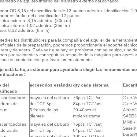
 diámetro de agujero interno del diámetro externo del cortador
ador OD 3,15 del escarificador de 12 puntos adentro. Identificación 1,
ador estándar del escarificador 12 puntos
etro externo: 3,15 adentro. (80m m)
etro interno: 1,02 adentro. (26m m)
so: 0,32 adentro. (8m m)
sted es los distribuidores para la compañía del alquiler de la herramien
rficiales de la preparación, podremos proporcionarle el soporte técnico
reta y de acero. Cada vez que hay un problema con su equipo, uno de 
fono puntualmente y conseguir su respaldo de la máquina para apresur
enos en contacto con por favor inmediatamente.
o está la hoja estándar para ayudarle a elegir las herramientas co
rificadores:
o del
accesorios estándar
qty cada sistema
Escari
arificador
scarificadores
mayales del carburo
76pcs TCT /set
® de V
adoras de
del TCT 5pt
84pcs TCT/set
® de V
m m
5 fresas de los
20-40pcs el
Airtec®
dientes
moler/sistema
SASE® 
MK® - 
scarificadores
mayales del carburo
76pcs TCT/set
Sase® 
adoras de
del TCT 5pt
84pcs TCT/set
Bartell
m m
mayales del carburo
100pcs TCT/set