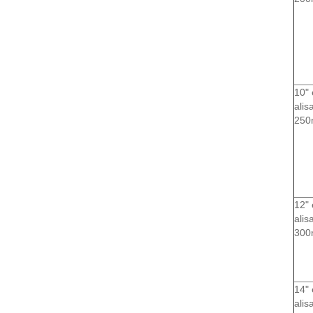
10" 
alis
250
12" 
alis
300
14" 
alis