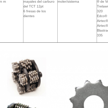
m m
mayales del carburo
moler/sistema
® de V
del TCT 12pt
Trela
6 fresas de los
320
dientes
Edco®
Airtec
Airtec
Blastr
335