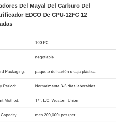
adores Del Mayal Del Carburo Del
rificador EDCO De CPU-12FC 12
adas
100 PC
negotiable
rd Packaging:
paquete del cartón o caja plástica
y Period:
Normalmente 3-5 días laborables
nt Method:
T/T, L/C, Western Union
 Capacity:
mes 200,000+pcs+per