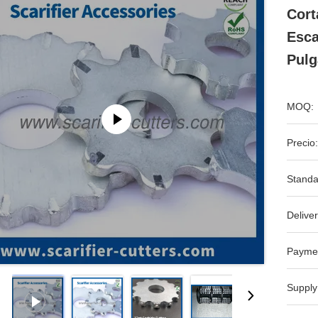
Cort
Esca
Pulg
MOQ:
Precio:
Standa
Deliver
Payme
Supply