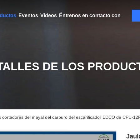
ductos
Eventos
Vídeos
Éntrenos en contacto con
TALLES DE LOS PRODUC
s cortadores del mayal del carburo del escarificador EDCO de CPU-1
Jaul