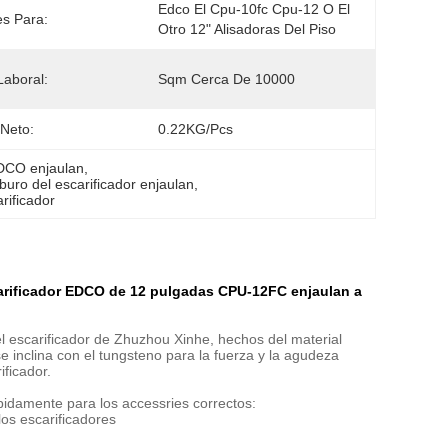
Edco El Cpu-10fc Cpu-12 O El 
es Para:
Otro 12" Alisadoras Del Piso
Laboral:
Sqm Cerca De 10000
Neto:
0.22KG/pcs
EDCO enjaulan
, 
buro del escarificador enjaulan
, 
rificador
carificador EDCO de 12 pulgadas CPU-12FC enjaulan a
l escarificador de Zhuzhou Xinhe, hechos del material
se inclina con el tungsteno para la fuerza y la agudeza
ificador.
idamente para los accessries correctos:
los escarificadores