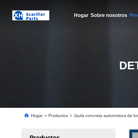
Hogar
Sobre nosotros
Pro
DE
Hogar
>
Productos
>
Jaula concreta automotora de lo
Productos