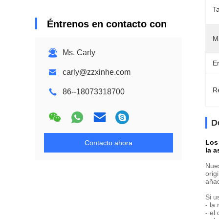
T
Éntrenos en contacto con
M
Ms. Carly
E
carly@zzxinhe.com
Re
86--18073318700
D
Los
Contacto ahora
la 
Nues
orig
añad
Si u
- la
- el