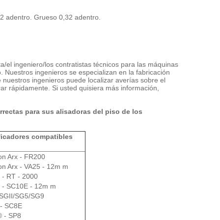
02 adentro. Grueso 0,32 adentro.
ta/el ingeniero/los contratistas técnicos para las máquinas
. Nuestros ingenieros se especializan en la fabricación
nuestros ingenieros puede localizar averías sobre el
ar rápidamente. Si usted quisiera más información,
rrectas para sus alisadoras del piso de los
ficadores compatibles
on Arx - FR200
on Arx - VA25 - 12m m
 - RT - 2000
- SC10E - 12m m
SGII/SG5/SG9
- SC8E
® - SP8