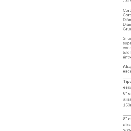
- el
Cort
Cort
Diám
Diám
Grue
Si u
supe
conc
telé
éntr
Abaj
esca
Tip
esc
6" e
alis
150
8" e
alis
200