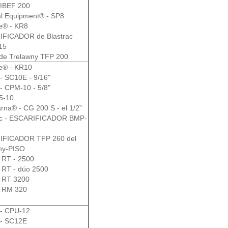
l®BEF 200
l Equipment® - SP8
te® - KR8
FICADOR de Blastrac
15
e Trelawny TFP 200
te® - KR10
- SC10E - 9/16"
- CPM-10 - 5/8"
5-10
rna® - CG 200 S - el 1/2”
ac - ESCARIFICADOR BMP-
IFICADOR TFP 260 del
ny-PISO
- RT - 2500
- RT - dúo 2500
- RT 3200
 - RM 320
- CPU-12
- SC12E