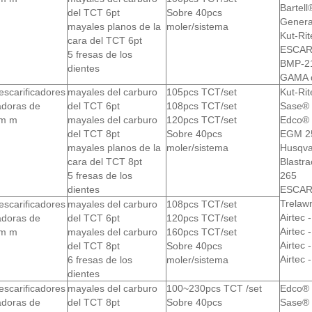
Bartel
del TCT 6pt
Sobre 40pcs
Genera
mayales planos de la
moler/sistema
Kut-Ri
cara del TCT 6pt
ESCARI
5 fresas de los
BMP-2
dientes
GAMA d
escarificadores
mayales del carburo
105pcs TCT/set
Kut-Ri
adoras de
del TCT 6pt
108pcs TCT/set
Sase® 
m m
mayales del carburo
120pcs TCT/set
Edco® 
del TCT 8pt
Sobre 40pcs
EGM 2
mayales planos de la
moler/sistema
Husqva
cara del TCT 8pt
Blastr
5 fresas de los
265
dientes
ESCAR
Trelaw
escarificadores
mayales del carburo
108pcs TCT/set
Airtec 
adoras de
del TCT 6pt
120pcs TCT/set
Airtec 
m m
mayales del carburo
160pcs TCT/set
Airtec 
del TCT 8pt
Sobre 40pcs
Airtec
6 fresas de los
moler/sistema
dientes
escarificadores
mayales del carburo
100~230pcs TCT /set
Edco® 
adoras de
del TCT 8pt
Sobre 40pcs
Sase® 