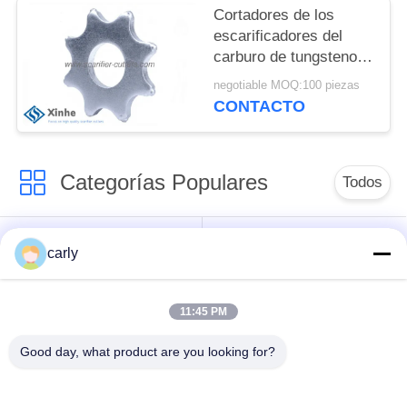
PRIVACIDAD
máquinas de
Cortadores de los
escarificación que
escarificadores del
muelen
carburo de tungsteno
del TCT dientes de las
negotiable MOQ:100 piezas
ruedas de los
CONTACTO
escarificadores del
piso de 8 puntos
Categorías Populares
Todos
Cortadores del
Escarificadores
carly
escarificador
tambor
11:45 PM
Los árboles y los
Cortadores de PCD
espaciadores
para escarificadores
Good day, what product are you looking for?
Las máquinas de
Accesorios para